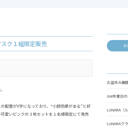
マスク１組限定販売
お
お盆休み期間
す。
GW休業日
の配置がV字になっており、“小顔効果がある”と好
LUNARA
の可愛いピンクの３枚セットを１名様限定にて発売
LUNARA