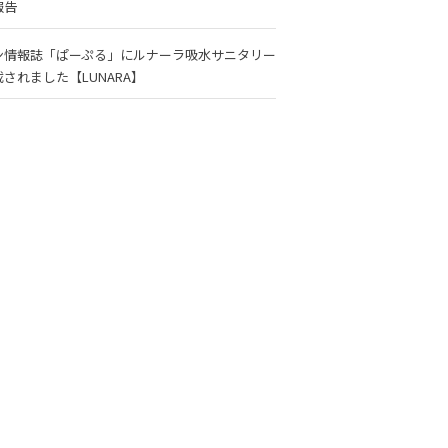
報告
ン情報誌「ぱーぷる」にルナーラ吸水サニタリー
されました【LUNARA】